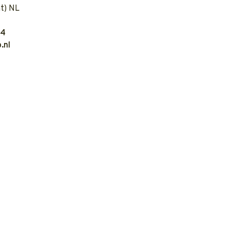
t) NL
04
.nl