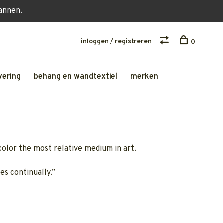
lannen.
inloggen / registreren
0
vering
behang en wandtextiel
merken
s color the most relative medium in art.
es continually.”