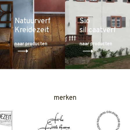
Natuurverf
Sio
Kreidezeit
silicaatverf
naar producten
naar producten
merken