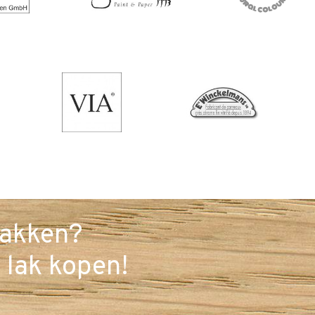
lakken?
 lak kopen!