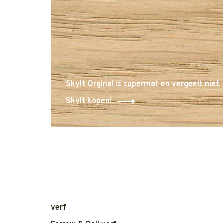
Skylt Orginal is supermat en vergeelt niet
Skylt kopen!
verf