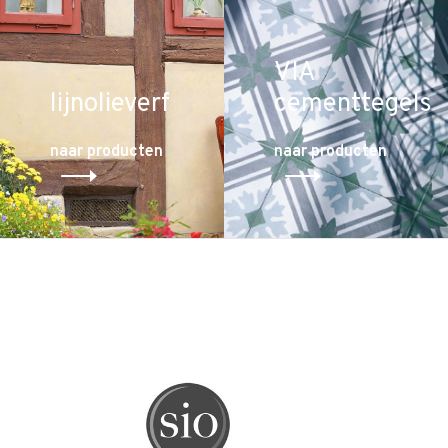
VIA
lijnolieverf
cementtegels
naar producten
naar producten