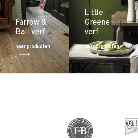
Little
Farrow &
Greene
Ball verf
verf
naar producten
naar producten