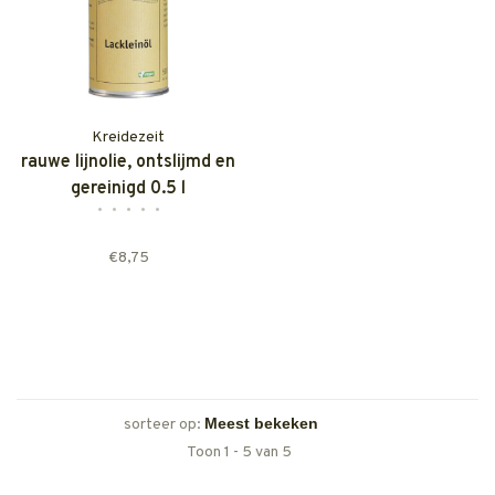
Kreidezeit
rauwe lijnolie, ontslijmd en
gereinigd 0.5 l
•
•
•
•
•
€8,75
sorteer op:
Toon 1 - 5 van 5