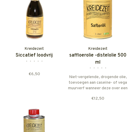
Kreidezeit
Kreidezeit
Siccatief loodvrij
saffloerolie -distelolie 500
•
•
•
•
•
ml
•
•
•
•
•
€6,50
Niet-vergelende, drogende olie,
toevoegen aan caseïne- of vega
muurverf wanneer deze over een
latex moeten worden
€12,50
aangebracht.