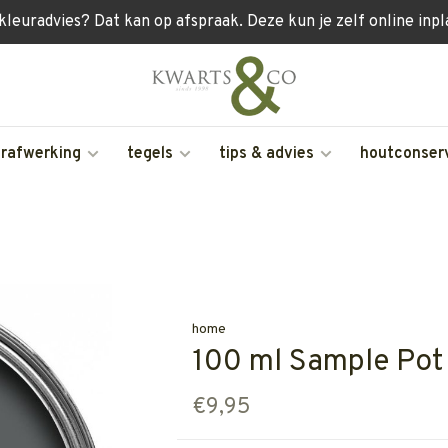
 kleuradvies? Dat kan op afspraak. Deze kun je zelf online inp
erafwerking
tegels
tips & advies
houtconser
home
100 ml Sample Pot
€9,95