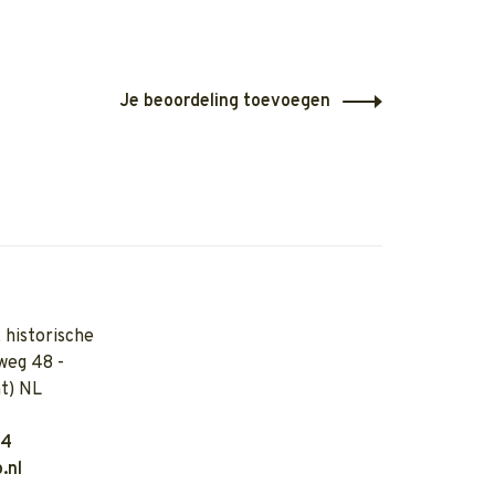
Je beoordeling toevoegen
 historische
weg 48 -
t) NL
04
.nl