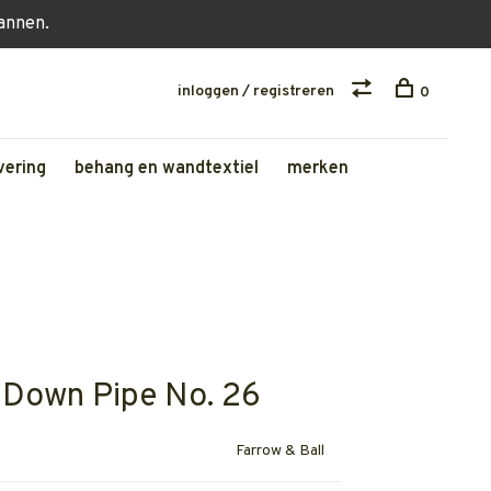
lannen.
inloggen / registreren
0
vering
behang en wandtextiel
merken
 Down Pipe No. 26
Farrow & Ball