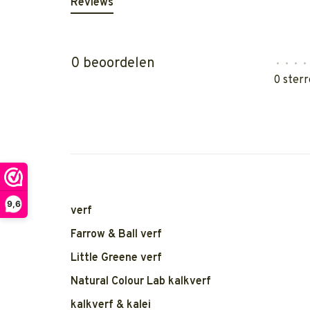
Reviews
0 beoordelen
•
•
•
•
0 sterr
9,6
verf
Farrow & Ball verf
Little Greene verf
Natural Colour Lab kalkverf
kalkverf & kalei