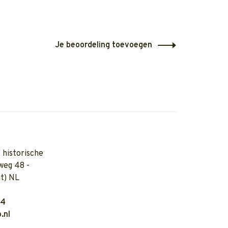
Je beoordeling toevoegen
 historische
weg 48 -
t) NL
04
.nl