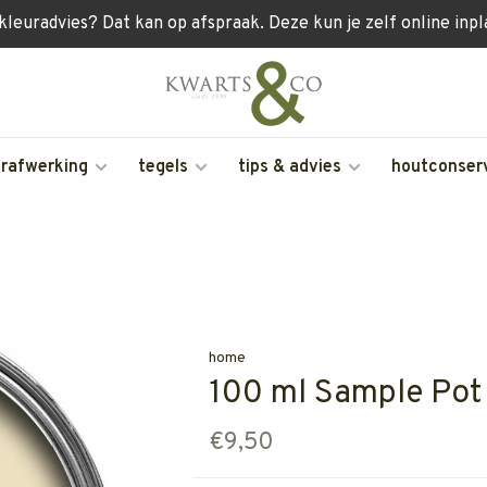
 kleuradvies? Dat kan op afspraak. Deze kun je zelf online inp
erafwerking
tegels
tips & advies
houtconser
home
100 ml Sample Pot
€9,50