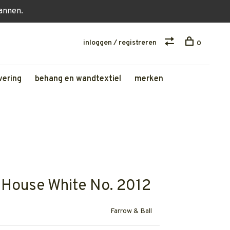
lannen.
inloggen / registreren
0
vering
behang en wandtextiel
merken
 House White No. 2012
Farrow & Ball