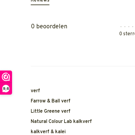
Reviews
0 beoordelen
•
•
•
•
0 sterr
9,6
verf
Farrow & Ball verf
Little Greene verf
Natural Colour Lab kalkverf
kalkverf & kalei