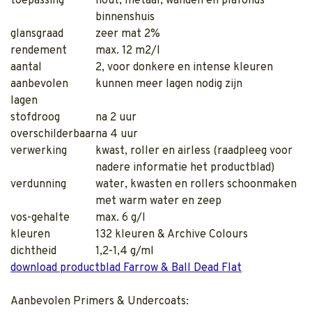
toepassing
hout, metaal, wanden en plafonds
binnenshuis
glansgraad
zeer mat 2%
rendement
max. 12 m2/l
aantal
2, voor donkere en intense kleuren
aanbevolen
kunnen meer lagen nodig zijn
lagen
stofdroog
na 2 uur
overschilderbaar
na 4 uur
verwerking
kwast, roller en airless (raadpleeg voor
nadere informatie het productblad)
verdunning
water, kwasten en rollers schoonmaken
met warm water en zeep
vos-gehalte
max. 6 g/l
kleuren
132 kleuren & Archive Colours
dichtheid
1,2-1,4 g/ml
download productblad Farrow & Ball Dead Flat
Aanbevolen Primers & Undercoats: