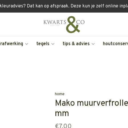
 kleuradvies? Dat kan op afspraak. Deze kun je zelf online inp
erafwerking
tegels
tips & advies
houtconser
home
Mako muurverfroller
mm
€7,00