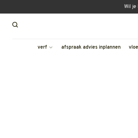
Wil je
verf
afspraak advies inplannen
vlo