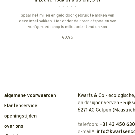
inzet verfbak 31 x 35 cm, 5 st
•
•
•
•
•
Spaar het milieu en geld door gebruik te maken van
deze inzetbakken. Het onder de kraan afspoelen van
verfgereedschap is milieubelastend en kan
voorkomen worden door deze handige oplossing.
€8,95
algemene voorwaarden
Kwarts & Co - ecologische,
en designer verven - Rijks
klantenservice
6271 AG Gulpen (Maastrich
openingstijden
telefoon:
+31 43 450 63
over ons
e-mail*:
info@kwartsenco