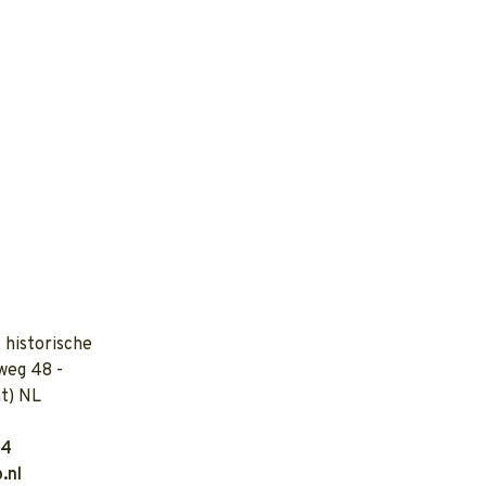
 historische
weg 48 -
t) NL
04
.nl