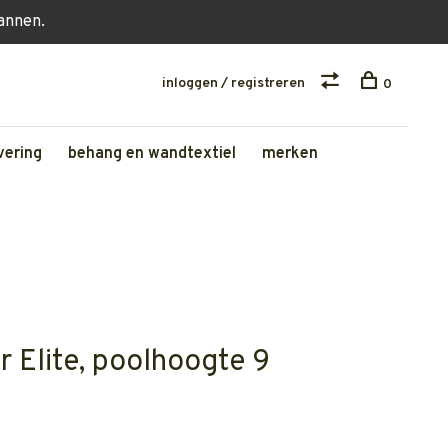
lannen.
inloggen / registreren
0
vering
behang en wandtextiel
merken
 Elite, poolhoogte 9