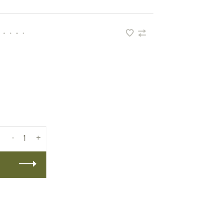
•
•
•
•
-
+