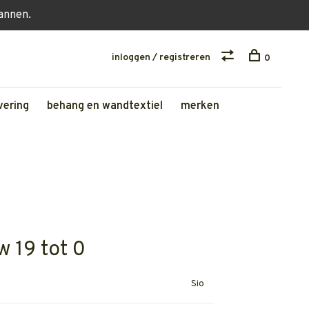
lannen.
inloggen / registreren
0
vering
behang en wandtextiel
merken
w 19 tot 0
Sio