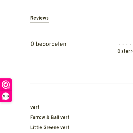
Reviews
0 beoordelen
•
•
•
•
0 sterr
9,6
verf
Farrow & Ball verf
Little Greene verf