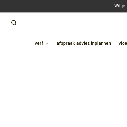
Wil je
verf
afspraak advies inplannen
vlo