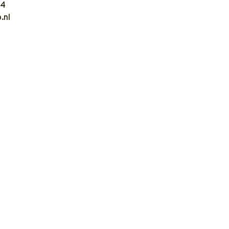
04
.nl