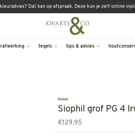
 kleuradvies? Dat kan op afspraak. Deze kun je zelf online inp
erafwerking
tegels
tips & advies
houtconser
home
Siophil grof PG 4 lr
€129,95