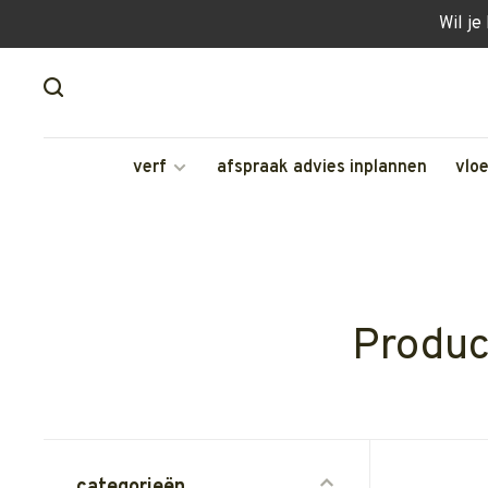
Wil je
verf
afspraak advies inplannen
vlo
Produc
categorieën