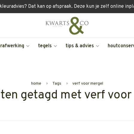
 kleuradvies? Dat kan op afspraak. Deze kun je zelf online inp
erafwerking
tegels
tips & advies
houtconser
home
Tags
verf voor mergel
ten getagd met verf voor