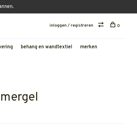
lannen.
inloggen / registreren
0
vering
behang en wandtextiel
merken
 mergel