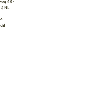
weg 48 -
t) NL
04
.nl