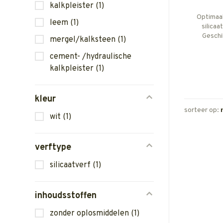
kalkpleister
(1)
Optimaal
leem
(1)
silicaa
Geschi
mergel/kalksteen
(1)
bijzonde
leemvul
cement- /hydraulische
Ook verk
kalkpleister
(1)
kleur
sorteer op:
wit
(1)
verftype
silicaatverf
(1)
inhoudsstoffen
zonder oplosmiddelen
(1)