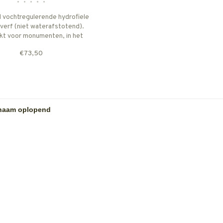
•
•
•
•
•
 vochtregulerende hydrofiele
tverf (niet waterafstotend).
kt voor monumenten, in het
r voor mergel, kalkmortels en
€73,50
lingen van vakwerk. Ultramat.
rijgbaar zonder titaanwit: de
Heritagelijn.