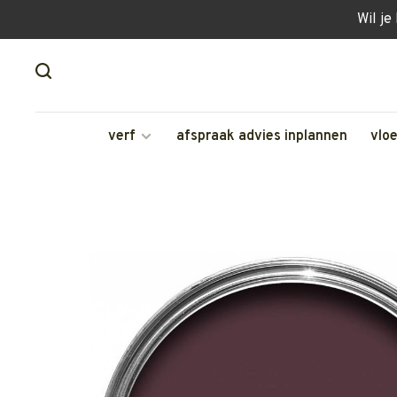
Wil je
verf
afspraak advies inplannen
vlo