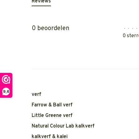
Reviews
0 beoordelen
•
•
•
•
0 sterr
9,6
verf
Farrow & Ball verf
Little Greene verf
Natural Colour Lab kalkverf
kalkverf & kalei