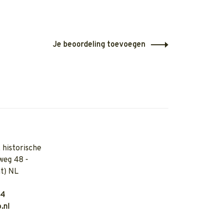
Je beoordeling toevoegen
 historische
weg 48 -
t) NL
04
.nl