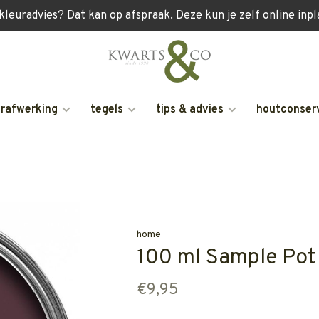
 kleuradvies? Dat kan op afspraak. Deze kun je zelf online inp
erafwerking
tegels
tips & advies
houtconser
home
100 ml Sample Pot 
€9,95