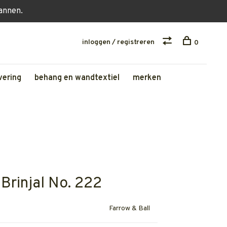
lannen.
inloggen / registreren
0
vering
behang en wandtextiel
merken
Brinjal No. 222
Farrow & Ball