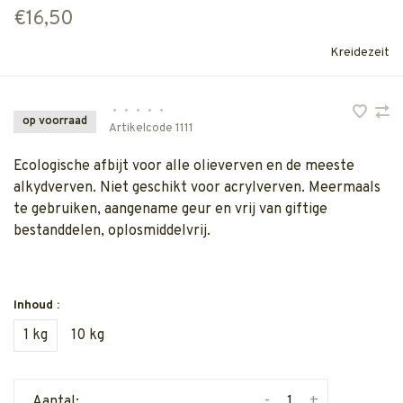
€16,50
Kreidezeit
•
•
•
•
•
op voorraad
Artikelcode
1111
Ecologische afbijt voor alle olieverven en de meeste
alkydverven. Niet geschikt voor acrylverven. Meermaals
te gebruiken, aangename geur en vrij van giftige
bestanddelen, oplosmiddelvrij.
Inhoud :
1 kg
10 kg
-
+
Aantal: