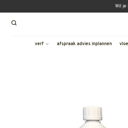
Wil je
verf
afspraak advies inplannen
vlo