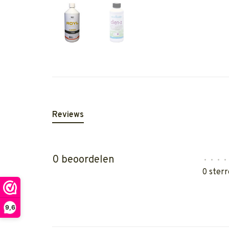
Reviews
0 beoordelen
•
•
•
•
0 sterr
9,6