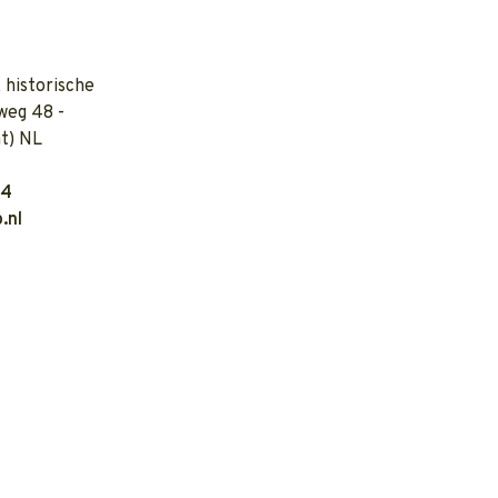
 historische
weg 48 -
t) NL
04
.nl