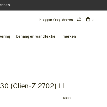
lannen.
inloggen / registreren
0
vering
behang en wandtextiel
merken
30 (Clien-Z 2702) 1 l
RIGO