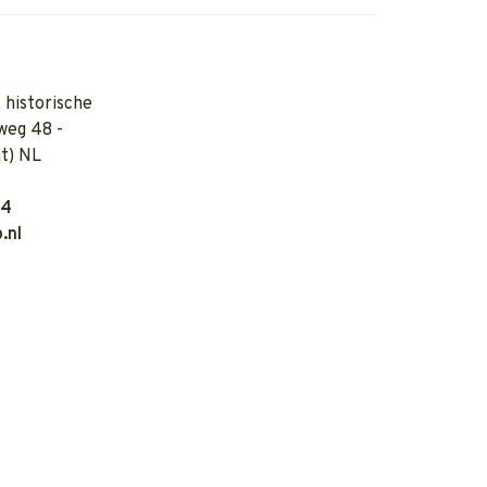
 historische
weg 48 -
t) NL
04
.nl