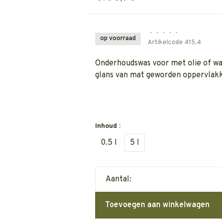
•
•
•
•
•
op voorraad
Artikelcode
415.4
Onderhoudswas voor met olie of wa
glans van mat geworden oppervlak
Inhoud :
0.5 l
5 l
Aantal:
Toevoegen aan winkelwagen