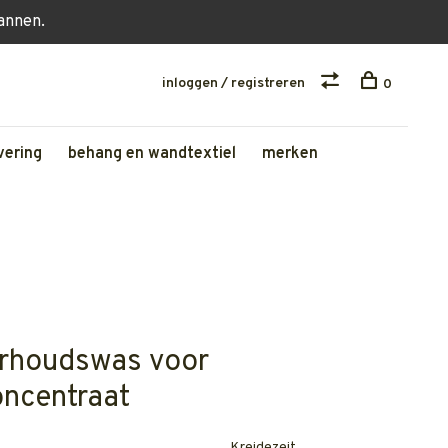
lannen.
inloggen / registreren
0
vering
behang en wandtextiel
merken
rhoudswas voor
oncentraat
Kreidezeit