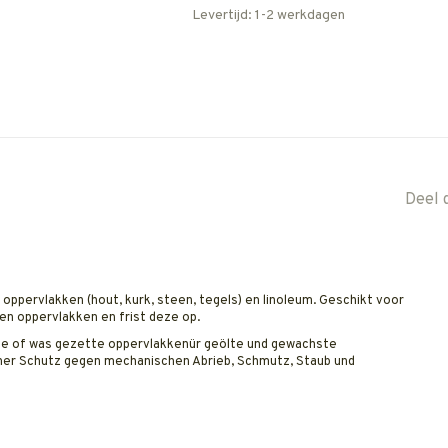
Levertijd: 1-2 werkdagen
Deel 
e oppervlakken
(
hout, kurk, steen, tegels) en linoleum
.
Geschikt voor
en oppervlakken en frist deze op.
lie of was gezette oppervlakken
ür geölte und gewachste
her Schutz gegen mechanischen Abrieb, Schmutz, Staub und