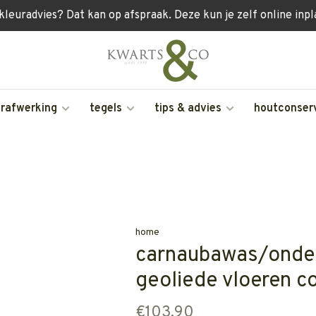
 kleuradvies? Dat kan op afspraak. Deze kun je zelf online inp
erafwerking
tegels
tips & advies
houtconser
home
carnaubawas/onde
geoliede vloeren c
€103,90