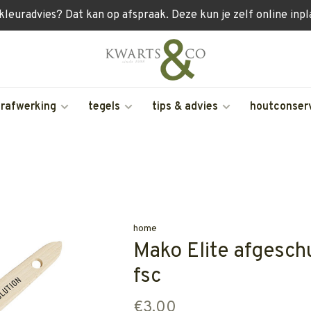
 kleuradvies? Dat kan op afspraak. Deze kun je zelf online inp
erafwerking
tegels
tips & advies
houtconser
home
Mako Elite afgesc
fsc
€3,00