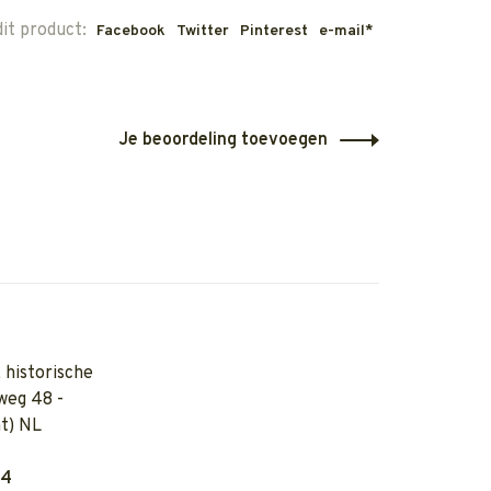
dit product:
Facebook
Twitter
Pinterest
e-mail*
Je beoordeling toevoegen
 historische
weg 48 -
t) NL
04