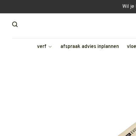
Wil je
verf
afspraak advies inplannen
vlo