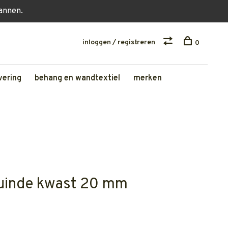
lannen.
inloggen / registreren
0
vering
behang en wandtextiel
merken
huinde kwast 20 mm