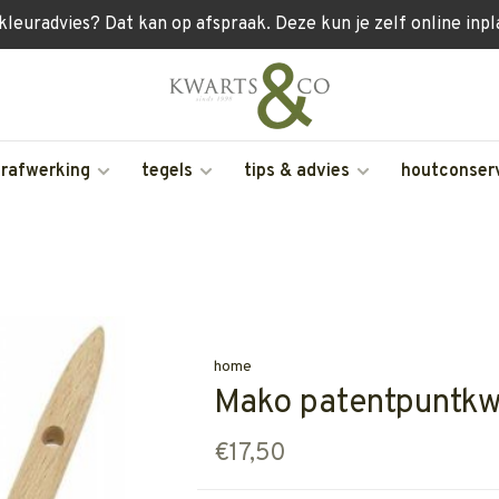
 kleuradvies? Dat kan op afspraak. Deze kun je zelf online inp
erafwerking
tegels
tips & advies
houtconser
home
Mako patentpuntkwa
€17,50