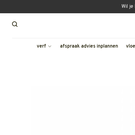
Wil je
verf
afspraak advies inplannen
vlo