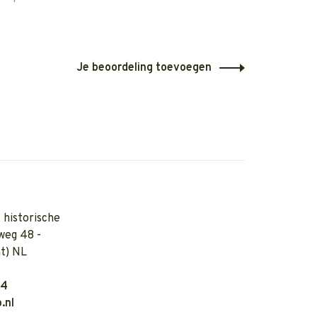
Je beoordeling toevoegen
 historische
weg 48 -
t) NL
04
.nl