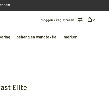
lannen.
inloggen / registreren
0
vering
behang en wandtextiel
merken
st Elite