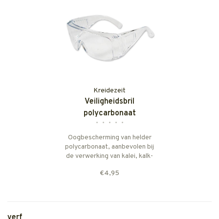
Kreidezeit
Veiligheidsbril
polycarbonaat
•
•
•
•
•
Oogbescherming van helder
polycarbonaat, aanbevolen bij
de verwerking van kalei, kalk-
en mineraalverven en andere
€4,95
alkalische producten
(afbijtpasta) en kalkhoudende
stucproducten.
verf