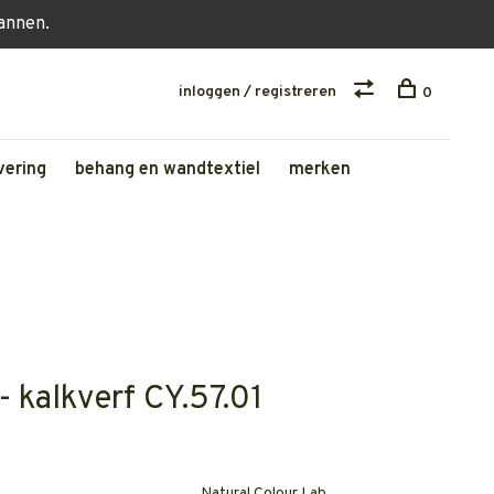
lannen.
inloggen / registreren
0
vering
behang en wandtextiel
merken
- kalkverf CY.57.01
Natural Colour Lab