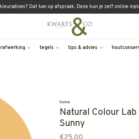
 kleuradvies? Dat kan op afspraak. Deze kun je zelf online inp
erafwerking
tegels
tips & advies
houtconser
home
Natural Colour Lab 
Sunny
€25,00