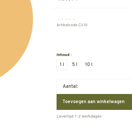
•
•
•
•
•
Artikelcode
C3.10
Inhoud :
1 l
5 l
10 l
Aantal:
Toevoegen aan winkelwagen
Levertijd: 1-2 werkdagen