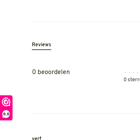
Reviews
0 beoordelen
•
•
•
•
0 sterr
9,6
verf