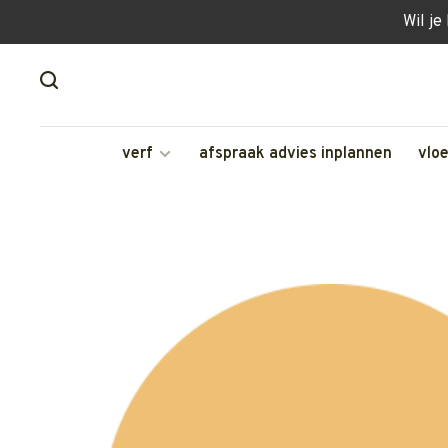
Wil je
verf
afspraak advies inplannen
vlo