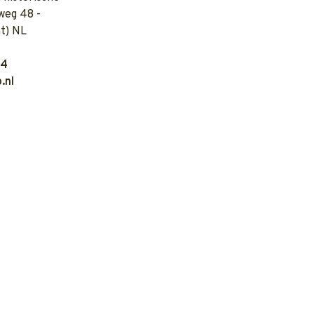
weg 48 -
t) NL
04
.nl