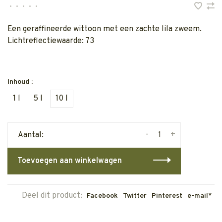
•
•
•
•
•
Een geraffineerde wittoon met een zachte lila zweem.
Lichtreflectiewaarde: 73
Inhoud :
1 l
5 l
10 l
-
+
Aantal:
Toevoegen aan winkelwagen
Deel dit product:
Facebook
Twitter
Pinterest
e-mail*