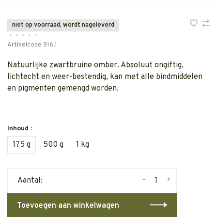
niet op voorraad, wordt nageleverd
•
•
•
•
•
Artikelcode
916.1
Natuurlijke zwartbruine omber. Absoluut ongiftig,
lichtecht en weer-bestendig, kan met alle bindmiddelen
en pigmenten gemengd worden.
Inhoud :
175 g
500 g
1 kg
-
+
Aantal:
Toevoegen aan winkelwagen