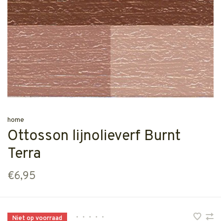
home
Ottosson lijnolieverf Burnt
Terra
€6,95
•
•
•
•
•
Niet op voorraad