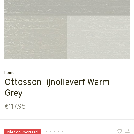
home
Ottosson lijnolieverf Warm
Grey
€117,95
•
•
•
•
•
Niet op voorraad