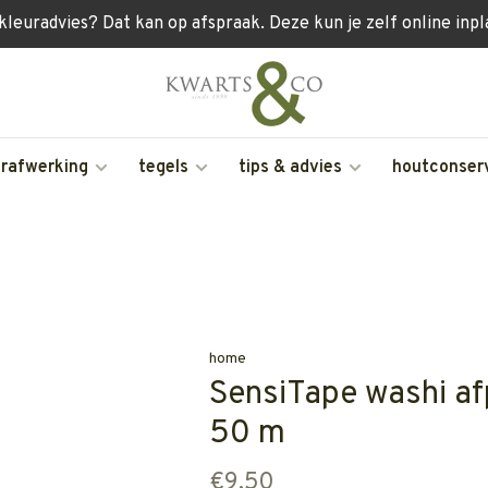
 kleuradvies? Dat kan op afspraak. Deze kun je zelf online inp
erafwerking
tegels
tips & advies
houtconser
home
SensiTape washi af
50 m
€9,50