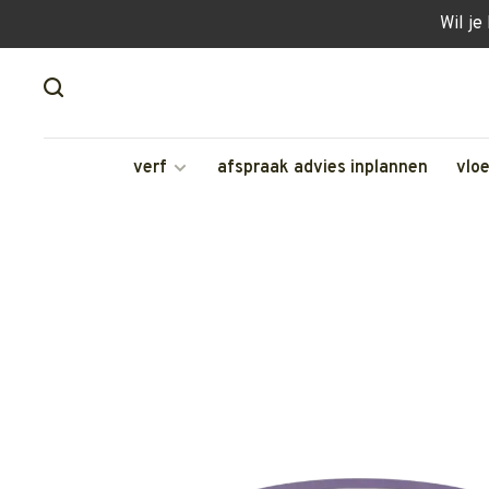
Wil je
verf
afspraak advies inplannen
vlo