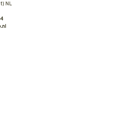
t) NL
04
.nl