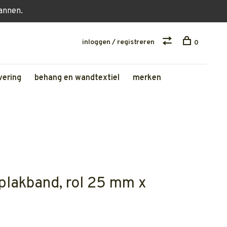
lannen.
inloggen / registreren
0
vering
behang en wandtextiel
merken
plakband, rol 25 mm x