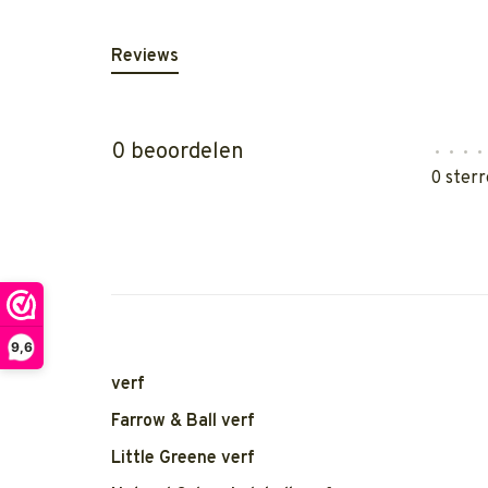
Reviews
0 beoordelen
•
•
•
•
0 sterr
9,6
verf
Farrow & Ball verf
Little Greene verf