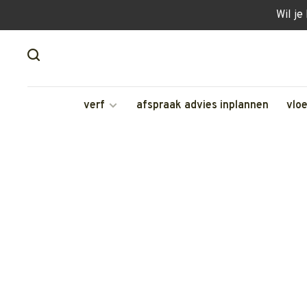
Wil je
verf
afspraak advies inplannen
vlo