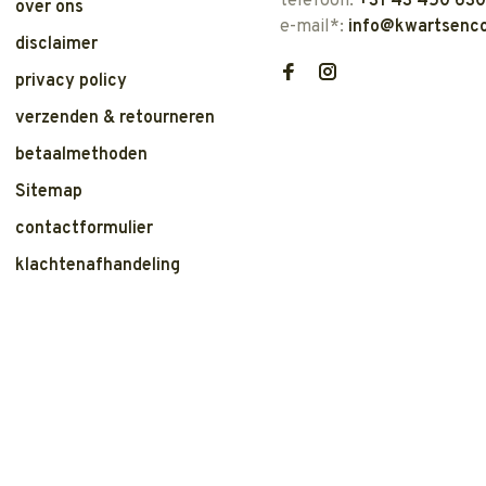
telefoon:
+31 43 450 63
over ons
e-mail*:
info@kwartsenco
disclaimer
privacy policy
verzenden & retourneren
betaalmethoden
Sitemap
contactformulier
klachtenafhandeling