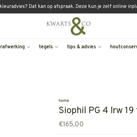
 kleuradvies? Dat kan op afspraak. Deze kun je zelf online inp
erafwerking
tegels
tips & advies
houtconser
home
Siophil PG 4 lrw 19 
€165,00