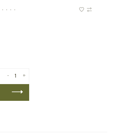
•
•
•
•
-
+