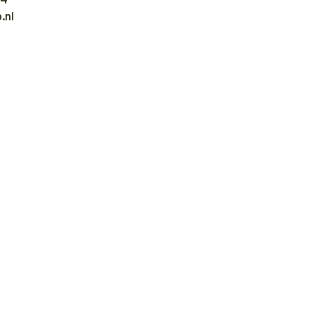
04
.nl