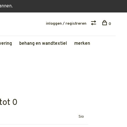
lannen.
inloggen / registreren
0
vering
behang en wandtextiel
merken
tot 0
Sio