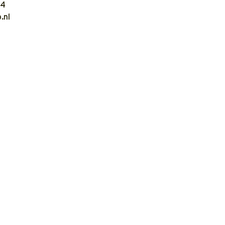
04
.nl