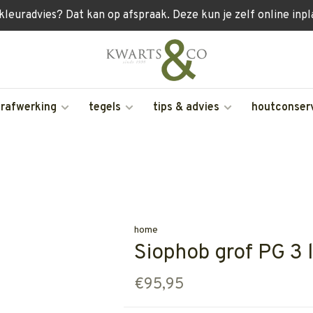
 kleuradvies? Dat kan op afspraak. Deze kun je zelf online inp
erafwerking
tegels
tips & advies
houtconser
home
Siophob grof PG 3 
€95,95