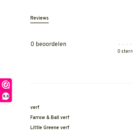
Reviews
0 beoordelen
•
•
•
•
0 sterr
9,6
verf
Farrow & Ball verf
Little Greene verf