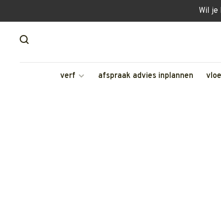
Wil je
verf
afspraak advies inplannen
vlo