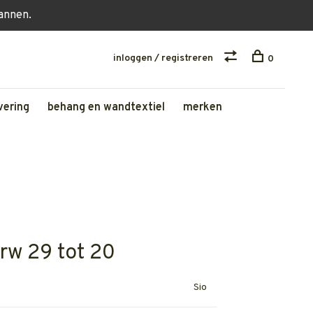
lannen.
inloggen / registreren
0
vering
behang en wandtextiel
merken
lrw 29 tot 20
Sio