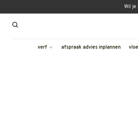
Wil je
verf
afspraak advies inplannen
vlo