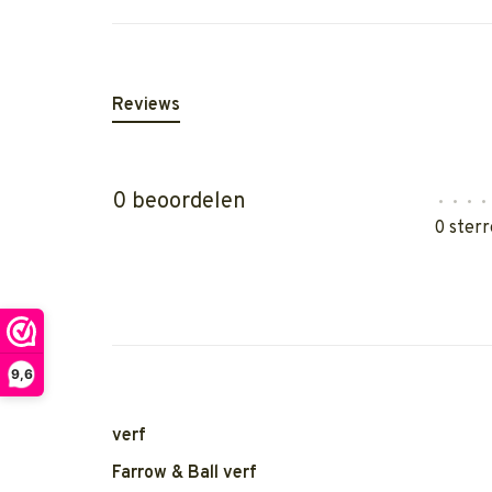
Reviews
0 beoordelen
•
•
•
•
0 sterr
9,6
verf
Farrow & Ball verf