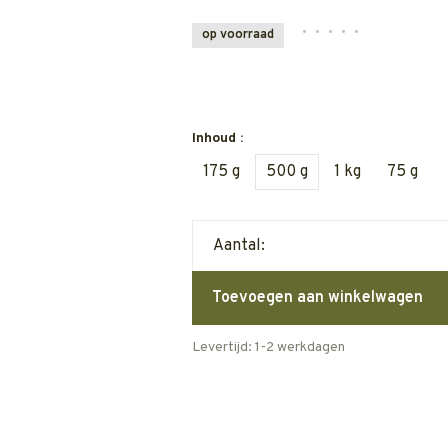
•
•
•
•
•
op voorraad
Inhoud :
175 g
500 g
1 kg
75 g
Aantal:
Toevoegen aan winkelwagen
Levertijd: 1-2 werkdagen