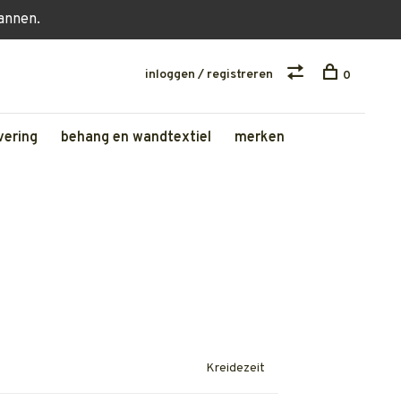
lannen.
inloggen / registreren
0
vering
behang en wandtextiel
merken
Kreidezeit