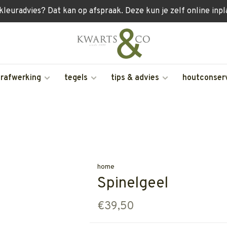
 kleuradvies? Dat kan op afspraak. Deze kun je zelf online inp
erafwerking
tegels
tips & advies
houtconser
home
Spinelgeel
€39,50