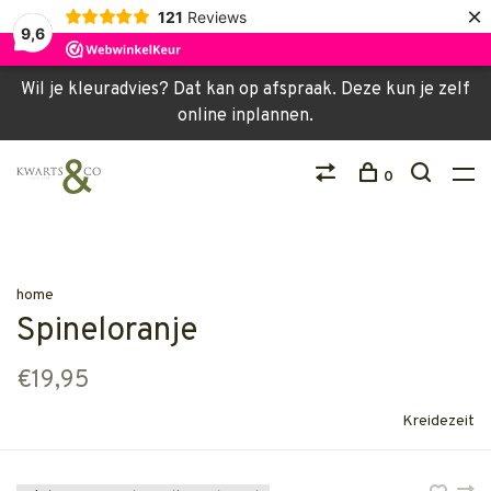
×
121
Reviews
9,6
Wil je kleuradvies? Dat kan op afspraak. Deze kun je zelf
online inplannen.
0
home
Spineloranje
€19,95
Kreidezeit