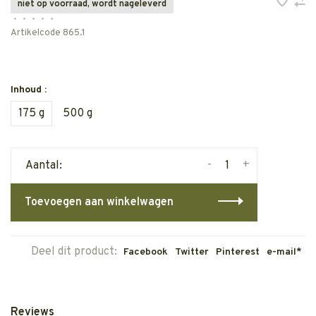
niet op voorraad, wordt nageleverd
•
•
•
•
•
Artikelcode
865.1
Inhoud :
175 g
500 g
-
+
Aantal:
Toevoegen aan winkelwagen
Deel dit product:
Facebook
Twitter
Pinterest
e-mail*
Reviews