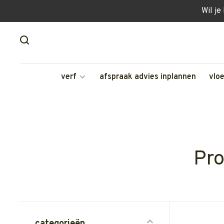
Wil je
verf
afspraak advies inplannen
vlo
Pro
categorieën