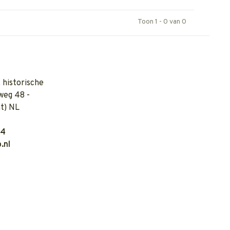
Toon 1 - 0 van 0
 historische
weg 48 -
t) NL
04
.nl