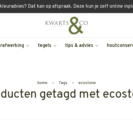
 kleuradvies? Dat kan op afspraak. Deze kun je zelf online inp
erafwerking
tegels
tips & advies
houtconser
home
Tags
ecostone
ducten getagd met ecos