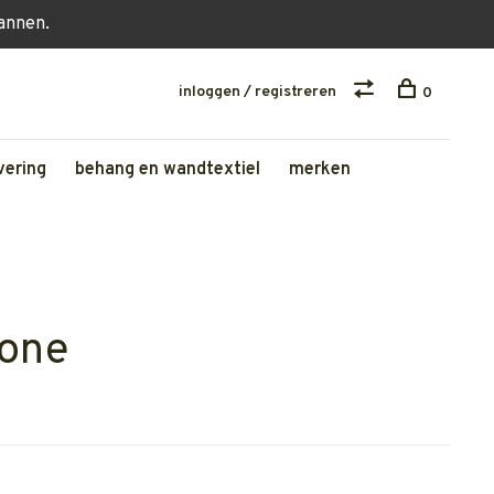
lannen.
inloggen / registreren
0
vering
behang en wandtextiel
merken
tone