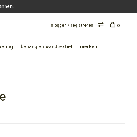
lannen.
inloggen / registreren
0
vering
behang en wandtextiel
merken
e