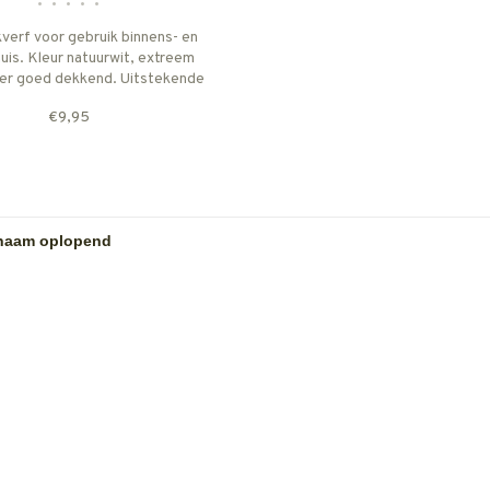
•
•
•
•
•
kverf voor gebruik binnens- en
uis. Kleur natuurwit, extreem
er goed dekkend. Uitstekende
g, rendement ca. 7 m2/liter.
€9,95
ende ondergronden altijd
ijken met Caseïnegrondering.