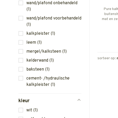
wand/plafond onbehandeld
(1)
Pure kal
buitensh
wand/plafond voorbehandeld
mat en ze
hechtin
(1)
Zuig
kalkpleister
(1)
voorstr
leem
(1)
mergel/kalksteen
(1)
sorteer op:
kelderwand
(1)
baksteen
(1)
cement- /hydraulische
kalkpleister
(1)
kleur
wit
(1)