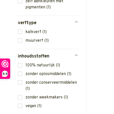
zelf aankleuren met
pigmenten
(1)
verftype
kalkverf
(1)
muurverf
(1)
inhoudsstoffen
100% natuurlijk
(1)
zonder oplosmiddelen
(1)
9,6
zonder conserveermiddelen
(1)
zonder weekmakers
(1)
vegan
(1)