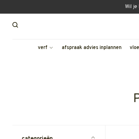
Wil je
verf
afspraak advies inplannen
vlo
categorieën