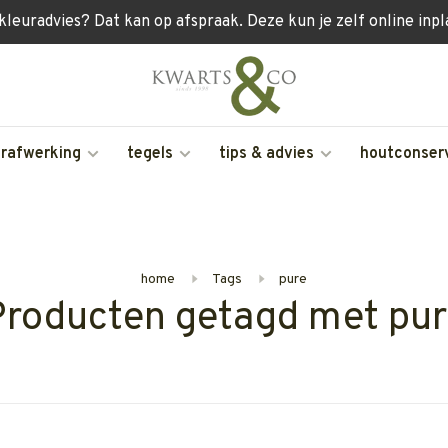
 kleuradvies? Dat kan op afspraak. Deze kun je zelf online inp
erafwerking
tegels
tips & advies
houtconser
home
Tags
pure
Producten getagd met pur