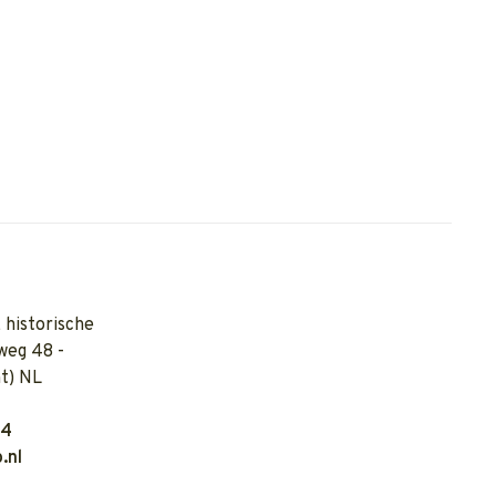
 historische
weg 48 -
t) NL
04
.nl