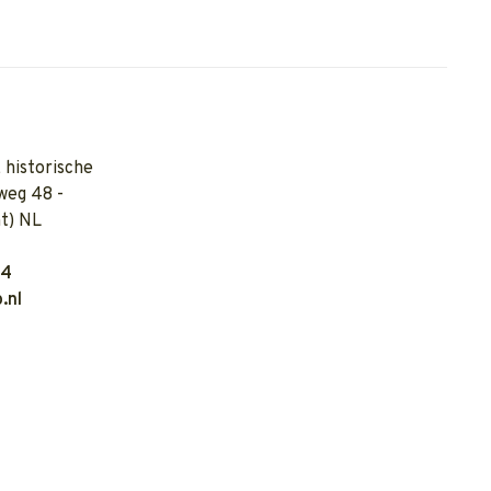
 historische
weg 48 -
t) NL
04
.nl