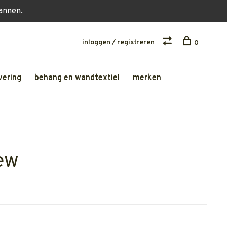
lannen.
inloggen / registreren
0
vering
behang en wandtextiel
merken
ew