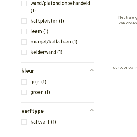
wand/plafond onbehandeld
(1)
Neutrale 
kalkpleister
(1)
van groen
leem
(1)
Deze kleur
dit zijn
mergel/kalksteen
(1)
gebr
kelderwand
(1)
poederpi
sorteer op:
kleur
grijs
(1)
groen
(1)
verftype
kalkverf
(1)