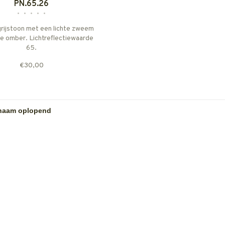
PN.65.26
•
•
•
•
•
grijstoon met een lichte zweem
e omber. Lichtreflectiewaarde
65.
 is afkomstig uit onze P-serie,
€30,00
 kalkverven die uitsluitend met
uikmaking van natuurlijke
gmenten met de hand op kleur
worden gemaakt.