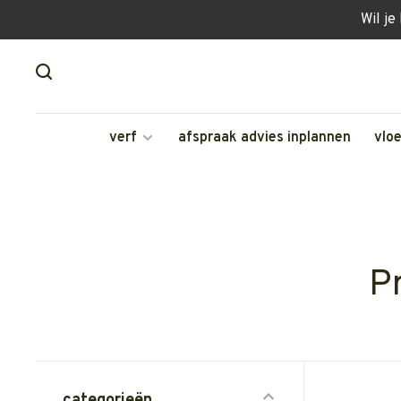
Wil je
verf
afspraak advies inplannen
vlo
P
categorieën