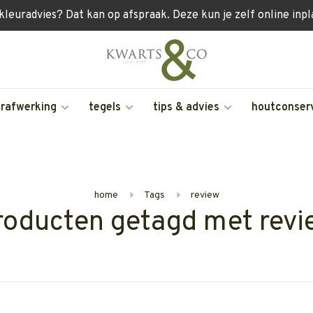
 kleuradvies? Dat kan op afspraak. Deze kun je zelf online inp
erafwerking
tegels
tips & advies
houtconser
home
Tags
review
roducten getagd met revi