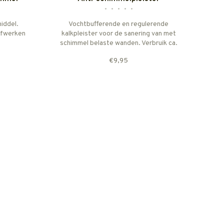
•
•
•
•
•
iddel.
Vochtbufferende en regulerende
Afwerken
kalkpleister voor de sanering van met
schimmel belaste wanden. Verbruik ca.
1,0 - 1,2 kg /m2 per mm laagdikte,
€9,95
aanbevolen laagdikte 3-5 mm.
Wateropname: 1.000 ml/m2 bij 3 mm
laagdikte. Maximale laagdikte 10 mm.