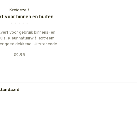
Kreidezeit
rf voor binnen en buiten
•
•
•
•
•
kverf voor gebruik binnens- en
uis. Kleur natuurwit, extreem
er goed dekkend. Uitstekende
g, rendement ca. 7 m2/liter.
€9,95
ende ondergronden altijd
ijken met Caseïnegrondering.