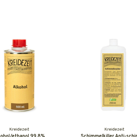
Kreidezeit
Kreidezeit
cohol/ethanol 99.8%
Schimmelkiller Anti-sch