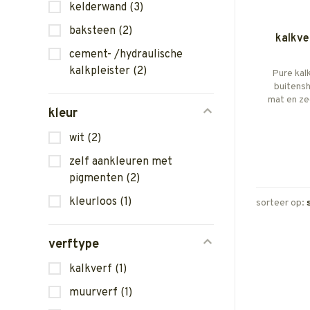
kelderwand
(3)
baksteen
(2)
kalkve
cement- /hydraulische
kalkpleister
(2)
Pure kal
buitensh
mat en ze
kleur
hechtin
Zuig
wit
(2)
voorstr
zelf aankleuren met
pigmenten
(2)
kleurloos
(1)
sorteer op:
verftype
kalkverf
(1)
muurverf
(1)