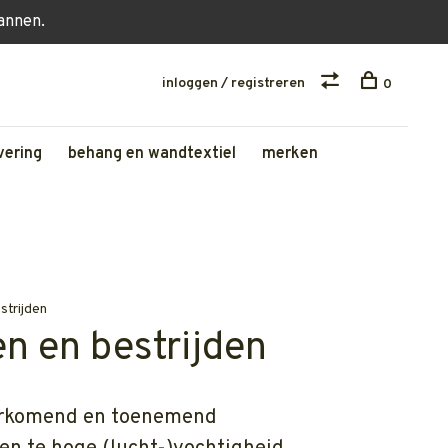
lannen.
inloggen / registreren
0
vering
behang en wandtextiel
merken
strijden
 en bestrijden
orkomend en toenemend