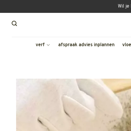
Wil je
verf
afspraak advies inplannen
vlo