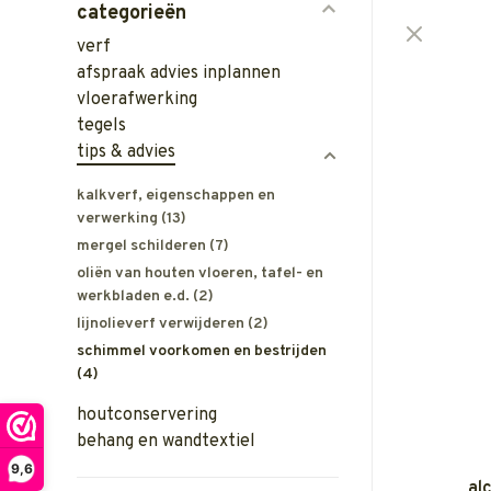
categorieën
verf
afspraak advies inplannen
vloerafwerking
tegels
tips & advies
kalkverf, eigenschappen en
verwerking
(13)
mergel schilderen
(7)
oliën van houten vloeren, tafel- en
werkbladen e.d.
(2)
lijnolieverf verwijderen
(2)
schimmel voorkomen en bestrijden
(4)
houtconservering
behang en wandtextiel
9,6
al