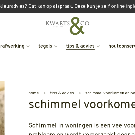
 kleuradvies? Dat kan op afspraak. Deze kun je zelf online inp
erafwerking
tegels
tips & advies
houtconser
home
tips & advies
schimmel voorkomen en be
schimmel voorkomen
Schimmel in woningen is een veelvo