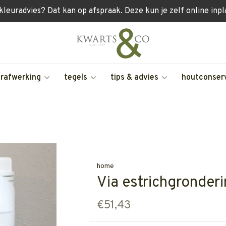
 kleuradvies? Dat kan op afspraak. Deze kun je zelf online inp
erafwerking
tegels
tips & advies
houtconser
home
Via estrichgronderi
€51,43