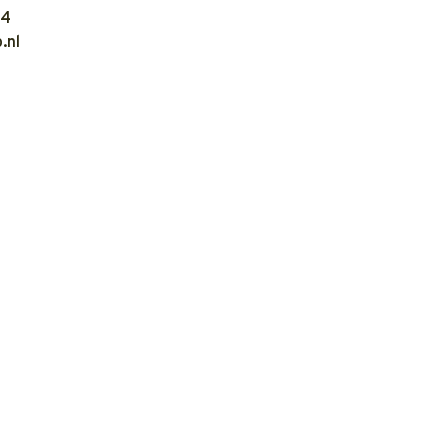
04
.nl