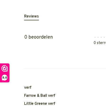
Reviews
0 beoordelen
•
•
•
•
0 sterr
9,6
verf
Farrow & Ball verf
Little Greene verf