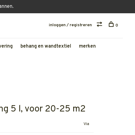
lannen.
inloggen / registreren
0
vering
behang en wandtextiel
merken
ng 5 l, voor 20-25 m2
Via