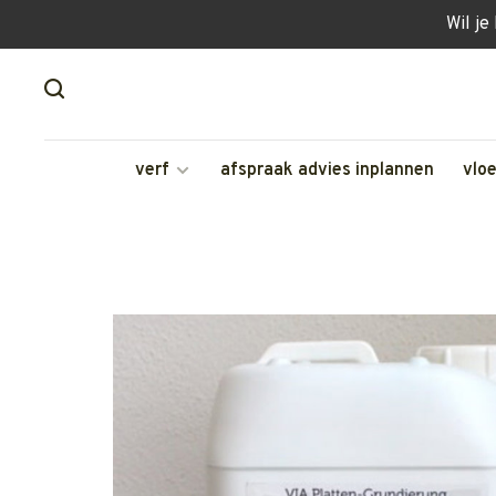
Wil je
verf
afspraak advies inplannen
vlo