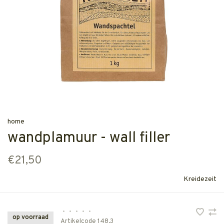
home
wandplamuur - wall filler
€21,50
Kreidezeit
•
•
•
•
•
op voorraad
Artikelcode
148.3