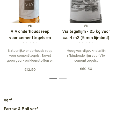
Via
Via
VIA onderhoudszeep
Via tegellijm - 25 kg voor
voor cementtegels en
ca. 4 m2 (5 mm lijmbed)
•
•
•
•
•
•
•
•
•
•
terrazzo 1 l
Natuurlijke onderhoudszeep
Hoogwaardige, kristallijn
voor cementtegels. Bevat
afbindende lijm voor VIA
geen geur- en kleurstoffen en
cementtegels.
conserveermiddelen.
€60,50
€12,50
Dosering ca. 1 eetlepel zeep
op 10 liter water.
1
2
verf
Farrow & Ball verf