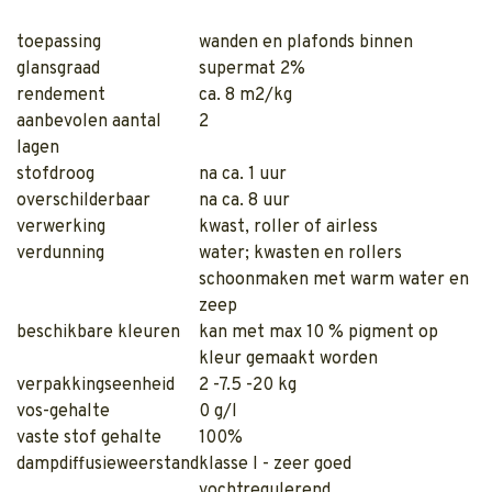
toepassing
wanden en plafonds binnen
glansgraad
supermat 2%
rendement
ca. 8 m2/kg
aanbevolen aantal
2
lagen
stofdroog
na ca. 1 uur
overschilderbaar
na ca. 8 uur
verwerking
kwast, roller of airless
verdunning
water; kwasten en rollers
schoonmaken met warm water en
zeep
beschikbare kleuren
kan met max 10 % pigment op
kleur gemaakt worden
verpakkingseenheid
2 -7.5 -20 kg
vos-gehalte
0 g/l
vaste stof gehalte
100%
dampdiffusieweerstand
klasse I - zeer goed
vochtregulerend