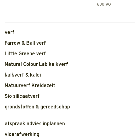
€38,90
staat deze kwast garant voor
een absoluut topresultaat.
Blok en steel van beukenhout.
verf
Farrow & Ball verf
Little Greene verf
Natural Colour Lab kalkverf
kalkverf & kalei
Natuurverf Kreidezeit
Sio silicaatverf
grondstoffen & gereedschap
afspraak advies inplannen
vloerafwerking