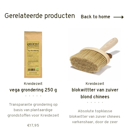
Gerelateerde producten
Back to home
Kreidezeit
Kreidezeit
vega grondering 250 g
blokwittter van zuiver
•
•
•
•
•
blond chinees
•
•
•
•
•
varkenshaar. ovaal 130 x
Transparante grondering op
basis van plantaardige
60 mm
Absolute topklasse
grondstoffen voor Kreidezeit
blokwitter van zuiver chinees
muurverven voor binnen.
varkenshaar, door de zeer
€17,95
Rendement 40-60 m2.
fijne bles en het volle karakter