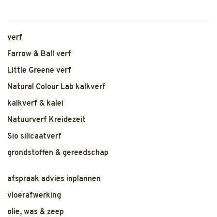
kunstmatige of dierlijke
1
2
Blok en steel van beukenhout.
3
bestanddelen. Rendement 7
m2/kg, voor 35 m2/laag.
Verfresten mogen op de
verf
Farrow & Ball verf
Little Greene verf
Natural Colour Lab kalkverf
kalkverf & kalei
Natuurverf Kreidezeit
Sio silicaatverf
grondstoffen & gereedschap
afspraak advies inplannen
vloerafwerking
olie, was & zeep