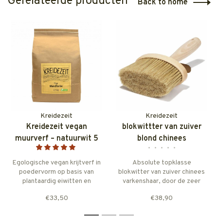
Gerelateerde producten
Back to home
Kreidezeit
Kreidezeit
Kreidezeit vegan
blokwittter van zuiver
muurverf – natuurwit 5
blond chinees
•
•
•
•
•
kg
varkenshaar. ovaal 130 x
60 mm
Egologische vegan krijtverf in
Absolute topklasse
poedervorm op basis van
blokwitter van zuiver chinees
plantaardig eiwitten en
varkenshaar, door de zeer
marmerpoeder. Deze bio-
fijne bles en het volle karakter
€33,50
€38,90
based muurverf is vrij van
staat deze kwast garant voor
titaandioxide, schadelijke,
een absoluut topresultaat.