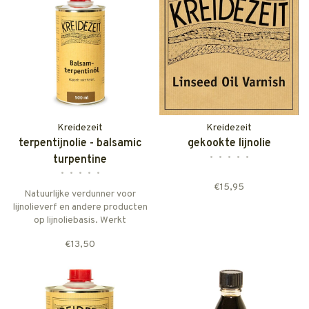
Kreidezeit
Kreidezeit
terpentijnolie - balsamic
gekookte lijnolie
•
•
•
•
•
turpentine
•
•
•
•
•
€15,95
Natuurlijke verdunner voor
lijnolieverf en andere producten
op lijnoliebasis. Werkt
drogingsbevorderend.
€13,50
Geschikt om bijenwas op te
lossen. Zuivere, dubbel
gerectificeerde Portugese
terpentijnolie.