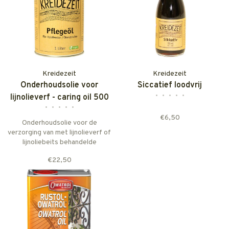
Kreidezeit
Kreidezeit
Onderhoudsolie voor
Siccatief loodvrij
•
•
•
•
•
lijnolieverf - caring oil 500
•
•
•
•
•
ml
€6,50
Onderhoudsolie voor de
verzorging van met lijnolieverf of
lijnoliebeits behandelde
oppervlakken.
€22,50
Inhoud 500 ml. Voor ca. 10 m2.