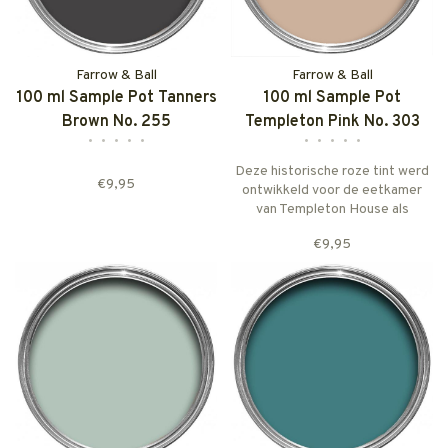
Farrow & Ball
Farrow & Ball
100 ml Sample Pot Tanners
100 ml Sample Pot
Brown No. 255
Templeton Pink No. 303
•
•
•
•
•
•
•
•
•
•
Deze historische roze tint werd
€9,95
ontwikkeld voor de eetkamer
van Templeton House als
tegenhanger voor de prachtige
€9,95
Wedgwood-plaquettes ter
nagedachtenis aan de
voormalige eigenaar, maar past
ook uitstekend in een moderne
omgeving.