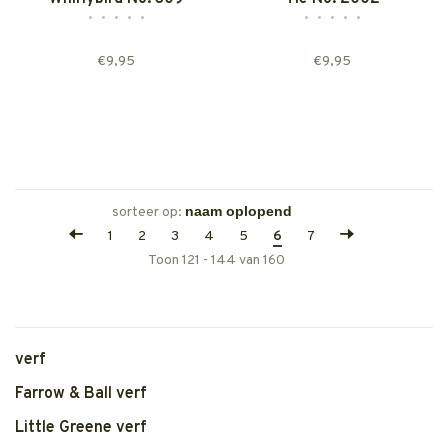
•
•
•
•
•
•
•
•
•
•
€9,95
€9,95
sorteer op:
1
2
3
4
5
6
7
Toon 121 - 144 van 160
verf
Farrow & Ball verf
Little Greene verf