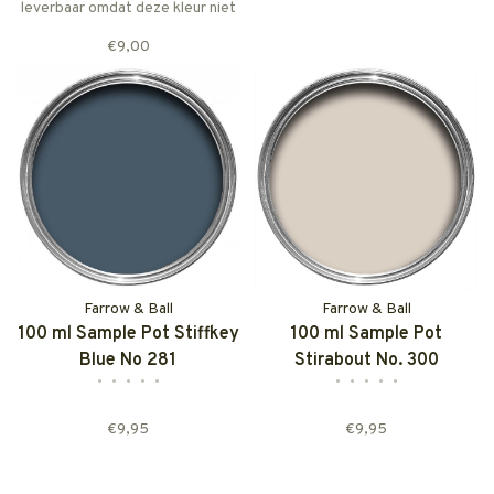
leverbaar omdat deze kleur niet
meer op de kleurkaart staat.
€9,00
Smoked Trout is nog wel
leverbaar in alle Farrow & Ball
verftypes.
Farrow & Ball
Farrow & Ball
100 ml Sample Pot Stiffkey
100 ml Sample Pot
Blue No 281
Stirabout No. 300
•
•
•
•
•
•
•
•
•
•
€9,95
€9,95