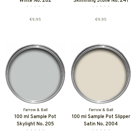
White No. 282
Skimming Stone No. 241
•
•
•
•
•
•
•
•
•
•
€9,95
€9,95
Farrow & Ball
Farrow & Ball
100 ml Sample Pot
100 ml Sample Pot Slipper
Skylight No. 205
Satin No. 2004
•
•
•
•
•
•
•
•
•
•