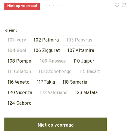
•
•
•
•
•
Niet op voorraad
Kleur :
101 Ivory
102 Palmira
103 Papyrus
104 Gobi
106 Ziggurat
107 Altamira
108 Pompei
109 Knossos
110 Jaipur
111 Celadon
113 Stonehenge
115 Basalt
116 Veneto
117 Takia
118 Samaria
120 Vicenza
122 Valeriano
123 Matala
124 Gabbro
Niet op voorraad