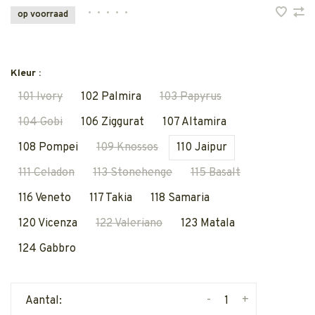
•
•
•
•
•
op voorraad
Kleur :
101 Ivory
102 Palmira
103 Papyrus
104 Gobi
106 Ziggurat
107 Altamira
108 Pompei
109 Knossos
110 Jaipur
111 Celadon
113 Stonehenge
115 Basalt
116 Veneto
117 Takia
118 Samaria
120 Vicenza
122 Valeriano
123 Matala
124 Gabbro
-
+
Aantal: