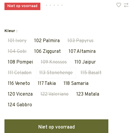
•
•
•
•
•
Niet op voorraad
Kleur :
101 Ivory
102 Palmira
103 Papyrus
104 Gobi
106 Ziggurat
107 Altamira
108 Pompei
109 Knossos
110 Jaipur
111 Celadon
113 Stonehenge
115 Basalt
116 Veneto
117 Takia
118 Samaria
120 Vicenza
122 Valeriano
123 Matala
124 Gabbro
Niet op voorraad