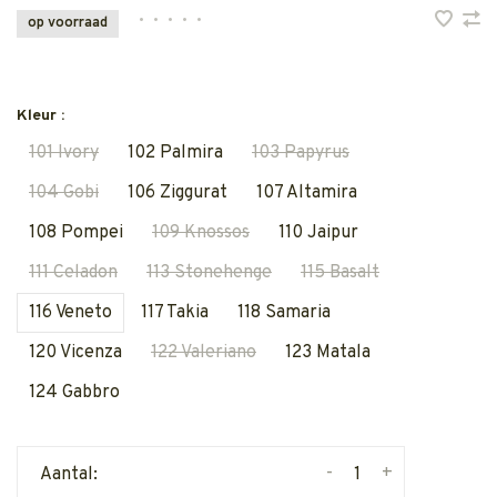
•
•
•
•
•
op voorraad
Kleur :
101 Ivory
102 Palmira
103 Papyrus
104 Gobi
106 Ziggurat
107 Altamira
108 Pompei
109 Knossos
110 Jaipur
111 Celadon
113 Stonehenge
115 Basalt
116 Veneto
117 Takia
118 Samaria
120 Vicenza
122 Valeriano
123 Matala
124 Gabbro
-
+
Aantal: